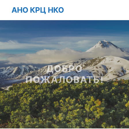
АНО КРЦ НКО
Главно
Найти
Больше инфо
ДОБРО
ПОЖАЛОВАТЬ!