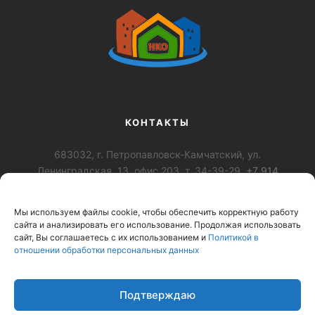
КОНТАКТЫ
683032, г. Петропавловск-Камчатский, ул.
Ленинградская, 13, офис 203, т. 34-39-29,
+7 914
028-92-79
,
+7-984-163-0989
,
krc-nko@mail.ru
Мы используем файлы cookie, чтобы обеспечить корректную работу
ОГРН: 1194101002974, ИНН: 4101188765 КПП:
сайта и анализировать его использование. Продолжая использовать
410101001
сайт, Вы соглашаетесь с их использованием и
Политикой в
отношении обработки персональных данных
Подтверждаю
© 2019-2025 АНО «КРЦ НКО»