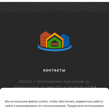
КОНТАКТЫ
683032, г. Петропавловск-Камчатский, ул.
Ленинградская, 13, офис 203, т. 34-39-29,
+7 914
028-92-79
,
+7-984-163-0989
,
krc-nko@mail.ru
Мы используем файлы cookie, чтобы обеспечить корректную работу
ОГРН: 1194101002974, ИНН: 4101188765 КПП:
сайта и анализировать его использование. Продолжая использовать
410101001